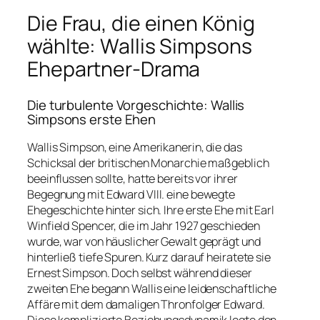
Die Frau, die einen König
wählte: Wallis Simpsons
Ehepartner-Drama
Die turbulente Vorgeschichte: Wallis
Simpsons erste Ehen
Wallis Simpson, eine Amerikanerin, die das
Schicksal der britischen Monarchie maßgeblich
beeinflussen sollte, hatte bereits vor ihrer
Begegnung mit Edward VIII. eine bewegte
Ehegeschichte hinter sich. Ihre erste Ehe mit Earl
Winfield Spencer, die im Jahr 1927 geschieden
wurde, war von häuslicher Gewalt geprägt und
hinterließ tiefe Spuren. Kurz darauf heiratete sie
Ernest Simpson. Doch selbst während dieser
zweiten Ehe begann Wallis eine leidenschaftliche
Affäre mit dem damaligen Thronfolger Edward.