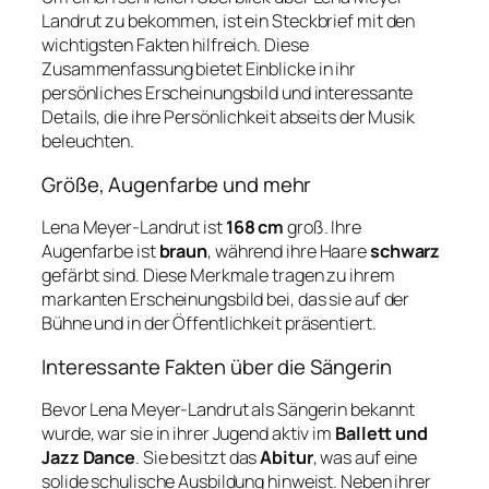
Landrut zu bekommen, ist ein Steckbrief mit den
wichtigsten Fakten hilfreich. Diese
Zusammenfassung bietet Einblicke in ihr
persönliches Erscheinungsbild und interessante
Details, die ihre Persönlichkeit abseits der Musik
beleuchten.
Größe, Augenfarbe und mehr
Lena Meyer-Landrut ist
168 cm
groß. Ihre
Augenfarbe ist
braun
, während ihre Haare
schwarz
gefärbt sind. Diese Merkmale tragen zu ihrem
markanten Erscheinungsbild bei, das sie auf der
Bühne und in der Öffentlichkeit präsentiert.
Interessante Fakten über die Sängerin
Bevor Lena Meyer-Landrut als Sängerin bekannt
wurde, war sie in ihrer Jugend aktiv im
Ballett und
Jazz Dance
. Sie besitzt das
Abitur
, was auf eine
solide schulische Ausbildung hinweist. Neben ihrer