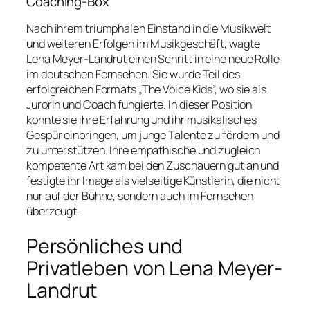
Coaching-Box
Nach ihrem triumphalen Einstand in die Musikwelt
und weiteren Erfolgen im Musikgeschäft, wagte
Lena Meyer-Landrut einen Schritt in eine neue Rolle
im deutschen Fernsehen. Sie wurde Teil des
erfolgreichen Formats „The Voice Kids”, wo sie als
Jurorin und Coach fungierte. In dieser Position
konnte sie ihre Erfahrung und ihr musikalisches
Gespür einbringen, um junge Talente zu fördern und
zu unterstützen. Ihre empathische und zugleich
kompetente Art kam bei den Zuschauern gut an und
festigte ihr Image als vielseitige Künstlerin, die nicht
nur auf der Bühne, sondern auch im Fernsehen
überzeugt.
Persönliches und
Privatleben von Lena Meyer-
Landrut