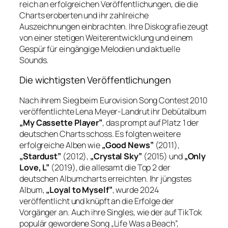
reich an erfolgreichen Veröffentlichungen, die die
Charts eroberten und ihr zahlreiche
Auszeichnungen einbrachten. Ihre Diskografie zeugt
von einer stetigen Weiterentwicklung und einem
Gespür für eingängige Melodien und aktuelle
Sounds.
Die wichtigsten Veröffentlichungen
Nach ihrem Sieg beim Eurovision Song Contest 2010
veröffentlichte Lena Meyer-Landrut ihr Debütalbum
„My Cassette Player”
, das prompt auf Platz 1 der
deutschen Charts schoss. Es folgten weitere
erfolgreiche Alben wie
„Good News”
(2011),
„Stardust”
(2012),
„Crystal Sky”
(2015) und
„Only
Love, L”
(2019), die allesamt die Top 2 der
deutschen Albumcharts erreichten. Ihr jüngstes
Album,
„Loyal to Myself”
, wurde 2024
veröffentlicht und knüpft an die Erfolge der
Vorgänger an. Auch ihre Singles, wie der auf TikTok
populär gewordene Song „Life Was a Beach”,