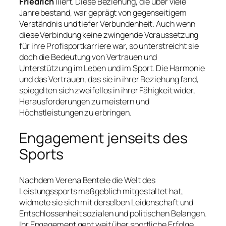
Friedrich
liiert. Diese Beziehung, die über viele
Jahre bestand, war geprägt von gegenseitigem
Verständnis und tiefer Verbundenheit. Auch wenn
diese Verbindung keine zwingende Voraussetzung
für ihre Profisportkarriere war, so unterstreicht sie
doch die Bedeutung von Vertrauen und
Unterstützung im Leben und im Sport. Die Harmonie
und das Vertrauen, das sie in ihrer Beziehung fand,
spiegelten sich zweifellos in ihrer Fähigkeit wider,
Herausforderungen zu meistern und
Höchstleistungen zu erbringen.
Engagement jenseits des
Sports
Nachdem Verena Bentele die Welt des
Leistungssports maßgeblich mitgestaltet hat,
widmete sie sich mit derselben Leidenschaft und
Entschlossenheit sozialen und politischen Belangen.
Ihr Engagement geht weit über sportliche Erfolge