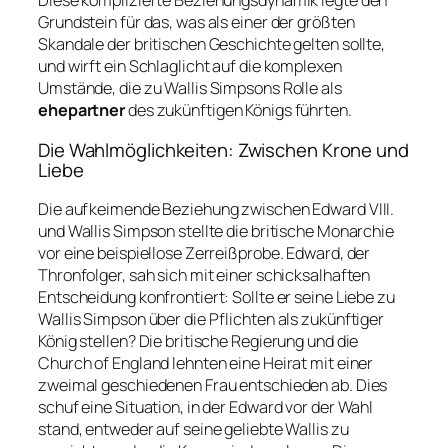
Diese komplizierte Beziehungsdynamik legte den
Grundstein für das, was als einer der größten
Skandale der britischen Geschichte gelten sollte,
und wirft ein Schlaglicht auf die komplexen
Umstände, die zu Wallis Simpsons Rolle als
ehepartner
des zukünftigen Königs führten.
Die Wahlmöglichkeiten: Zwischen Krone und
Liebe
Die aufkeimende Beziehung zwischen Edward VIII.
und Wallis Simpson stellte die britische Monarchie
vor eine beispiellose Zerreißprobe. Edward, der
Thronfolger, sah sich mit einer schicksalhaften
Entscheidung konfrontiert: Sollte er seine Liebe zu
Wallis Simpson über die Pflichten als zukünftiger
König stellen? Die britische Regierung und die
Church of England lehnten eine Heirat mit einer
zweimal geschiedenen Frau entschieden ab. Dies
schuf eine Situation, in der Edward vor der Wahl
stand, entweder auf seine geliebte Wallis zu