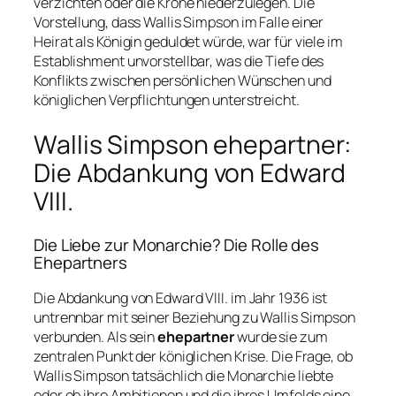
verzichten oder die Krone niederzulegen. Die
Vorstellung, dass Wallis Simpson im Falle einer
Heirat als Königin geduldet würde, war für viele im
Establishment unvorstellbar, was die Tiefe des
Konflikts zwischen persönlichen Wünschen und
königlichen Verpflichtungen unterstreicht.
Wallis Simpson ehepartner:
Die Abdankung von Edward
VIII.
Die Liebe zur Monarchie? Die Rolle des
Ehepartners
Die Abdankung von Edward VIII. im Jahr 1936 ist
untrennbar mit seiner Beziehung zu Wallis Simpson
verbunden. Als sein
ehepartner
wurde sie zum
zentralen Punkt der königlichen Krise. Die Frage, ob
Wallis Simpson tatsächlich die Monarchie liebte
oder ob ihre Ambitionen und die ihres Umfelds eine