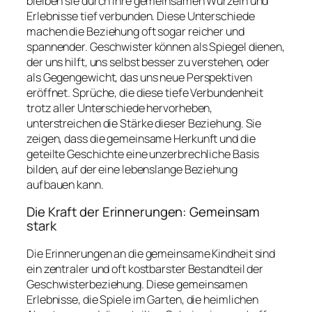
bleiben sie durch ihre gemeinsamen Wurzeln und
Erlebnisse tief verbunden. Diese Unterschiede
machen die Beziehung oft sogar reicher und
spannender. Geschwister können als Spiegel dienen,
der uns hilft, uns selbst besser zu verstehen, oder
als Gegengewicht, das uns neue Perspektiven
eröffnet. Sprüche, die diese tiefe Verbundenheit
trotz aller Unterschiede hervorheben,
unterstreichen die Stärke dieser Beziehung. Sie
zeigen, dass die gemeinsame Herkunft und die
geteilte Geschichte eine unzerbrechliche Basis
bilden, auf der eine lebenslange Beziehung
aufbauen kann.
Die Kraft der Erinnerungen: Gemeinsam
stark
Die Erinnerungen an die gemeinsame Kindheit sind
ein zentraler und oft kostbarster Bestandteil der
Geschwisterbeziehung. Diese gemeinsamen
Erlebnisse, die Spiele im Garten, die heimlichen