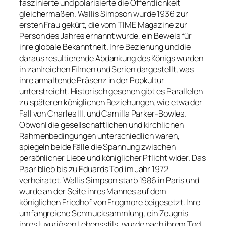
faszinierte und polarisierte die Öffentlichkeit
gleichermaßen. Wallis Simpson wurde 1936 zur
ersten Frau gekürt, die vom TIME Magazine zur
Person des Jahres ernannt wurde, ein Beweis für
ihre globale Bekanntheit. Ihre Beziehung und die
daraus resultierende Abdankung des Königs wurden
in zahlreichen Filmen und Serien dargestellt, was
ihre anhaltende Präsenz in der Popkultur
unterstreicht. Historisch gesehen gibt es Parallelen
zu späteren königlichen Beziehungen, wie etwa der
Fall von Charles III. und Camilla Parker-Bowles.
Obwohl die gesellschaftlichen und kirchlichen
Rahmenbedingungen unterschiedlich waren,
spiegeln beide Fälle die Spannung zwischen
persönlicher Liebe und königlicher Pflicht wider. Das
Paar blieb bis zu Eduards Tod im Jahr 1972
verheiratet. Wallis Simpson starb 1986 in Paris und
wurde an der Seite ihres Mannes auf dem
königlichen Friedhof von Frogmore beigesetzt. Ihre
umfangreiche Schmucksammlung, ein Zeugnis
ihres luxuriösen Lebensstils, wurde nach ihrem Tod