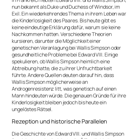
nun bekannt als Duke und Duchess of Windsor, im
Exil. Ein wiederkehrendes Thema in ihrem Leben war
die Kinderlosigkeit des Paares. Bis heute gibt es
keine eindeutige Erklärung dafür, warum sie keine
Nachkommen hatten. Verschiedene Theorien
kursieren, darunter die Möglichkeit einer
genetischen Veranlagung bei Wallis Simpson oder
gesundheitliche Probleme bei Edward VIII. Einige
spekulieren, ob Wallis Simpson heimlich eine
Abtreibung hatte, die zu ihrer Unfruchtbarkeit
führte. Andere Quellen deuten darauf hin, dass
Wallis Simpson möglicherweise an
Androgenresistenz litt, was genetisch auf einen
Mann hindeuten würde. Die genauen Gründe für ihre
Kinderlosigkeit bleiben jedoch bis heute ein
ungelöstes Rätsel.
Rezeption und historische Parallelen
Die Geschichte von Edward VIII. und Wallis Simpson