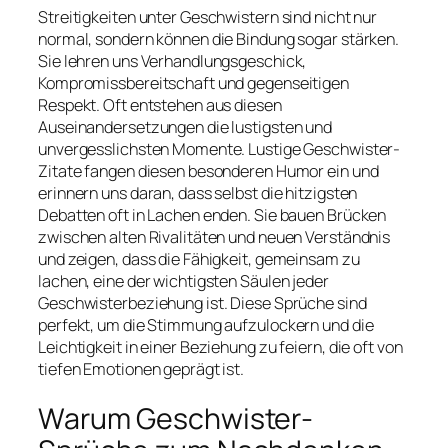
Streitigkeiten unter Geschwistern sind nicht nur
normal, sondern können die Bindung sogar stärken.
Sie lehren uns Verhandlungsgeschick,
Kompromissbereitschaft und gegenseitigen
Respekt. Oft entstehen aus diesen
Auseinandersetzungen die lustigsten und
unvergesslichsten Momente. Lustige Geschwister-
Zitate fangen diesen besonderen Humor ein und
erinnern uns daran, dass selbst die hitzigsten
Debatten oft in Lachen enden. Sie bauen Brücken
zwischen alten Rivalitäten und neuen Verständnis
und zeigen, dass die Fähigkeit, gemeinsam zu
lachen, eine der wichtigsten Säulen jeder
Geschwisterbeziehung ist. Diese Sprüche sind
perfekt, um die Stimmung aufzulockern und die
Leichtigkeit in einer Beziehung zu feiern, die oft von
tiefen Emotionen geprägt ist.
Warum Geschwister-