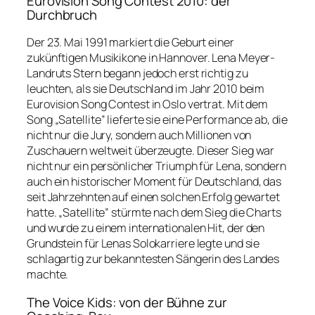
Eurovision Song Contest 2010: der
Durchbruch
Der 23. Mai 1991 markiert die Geburt einer
zukünftigen Musikikone in Hannover. Lena Meyer-
Landruts Stern begann jedoch erst richtig zu
leuchten, als sie Deutschland im Jahr 2010 beim
Eurovision Song Contest in Oslo vertrat. Mit dem
Song „Satellite” lieferte sie eine Performance ab, die
nicht nur die Jury, sondern auch Millionen von
Zuschauern weltweit überzeugte. Dieser Sieg war
nicht nur ein persönlicher Triumph für Lena, sondern
auch ein historischer Moment für Deutschland, das
seit Jahrzehnten auf einen solchen Erfolg gewartet
hatte. „Satellite” stürmte nach dem Sieg die Charts
und wurde zu einem internationalen Hit, der den
Grundstein für Lenas Solokarriere legte und sie
schlagartig zur bekanntesten Sängerin des Landes
machte.
The Voice Kids: von der Bühne zur