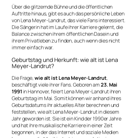
Über die glitzernde Bühne und die öffentlichen
Auftritte hinaus, gibt es auch das persönliche Leben
von Lena Meyer-Landrut, das viele Fans interessiert.
Die Sängerin hat im Laufe ihrer Karriere gelernt, die
Balance zwischen ihrem öffentlichen Dasein und
ihrem Privatleben zu finden, auch wenn dies nicht
immer einfach war.
Geburtstag und Herkunft: wie alt ist Lena
Meyer-Landrut?
Die Frage,
wie alt ist Lena Meyer-Landrut
,
beschäftigt viele ihrer Fans. Geboren am
23. Mai
1991
in Hannover, feiert Lena Meyer-Landrut ihren
Geburtstag im Mai. Somit können wir anhand ihres
Geburtsdatums ihr aktuelles Alter berechnen und
feststellen, wie alt Lena Meyer-Landrut in diesem
Jahr geworden ist. Sie ist ein Kind der 1990er Jahre
und hat ihre musikalische Karriere in einer Zeit
begonnen, in der das Internet und soziale Medien