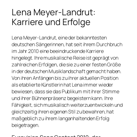
Lena Meyer-Landrut:
Karriere und Erfolge
Lena Meyer-Landrut, eine der bekanntesten
deutschen Sängerinnen, hat seit ihrem Durchbruch
im Jahr 2010 eine beeindruckende Karriere
hingelegt. Ihre musikalische Reise ist geprägt von
zahlreichen Erfolgen, die sie zu einer festen Größe
in der deutschen Musiklandschaft gemacht haben.
Von ihren Anfängen bis zu ihrer aktuellen Position
als etablierte Künstlerin hat Lena immer wieder
bewiesen, dass sie das Publikum mit ihrer Stimme
und ihrer Bühnenpräsenz begeistern kann. Ihre
Fähigkeit, sich musikalisch weiterzuentwickeln und
gleichzeitig ihren eigenen Stil zu bewahren, hat
maßgeblich zu ihrem langanhaltenden Erfolg
beigetragen.