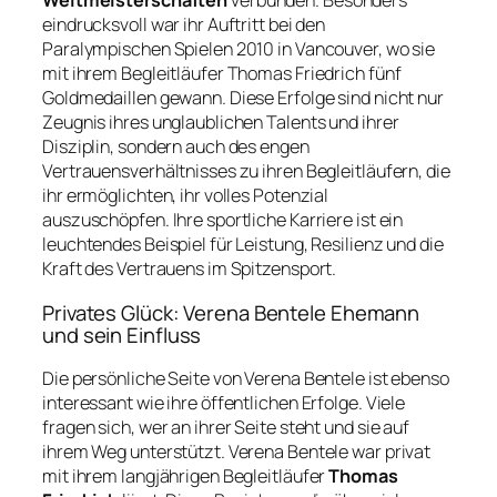
Weltmeisterschaften
verbunden. Besonders
eindrucksvoll war ihr Auftritt bei den
Paralympischen Spielen 2010 in Vancouver, wo sie
mit ihrem Begleitläufer Thomas Friedrich fünf
Goldmedaillen gewann. Diese Erfolge sind nicht nur
Zeugnis ihres unglaublichen Talents und ihrer
Disziplin, sondern auch des engen
Vertrauensverhältnisses zu ihren Begleitläufern, die
ihr ermöglichten, ihr volles Potenzial
auszuschöpfen. Ihre sportliche Karriere ist ein
leuchtendes Beispiel für Leistung, Resilienz und die
Kraft des Vertrauens im Spitzensport.
Privates Glück: Verena Bentele Ehemann
und sein Einfluss
Die persönliche Seite von Verena Bentele ist ebenso
interessant wie ihre öffentlichen Erfolge. Viele
fragen sich, wer an ihrer Seite steht und sie auf
ihrem Weg unterstützt. Verena Bentele war privat
mit ihrem langjährigen Begleitläufer
Thomas