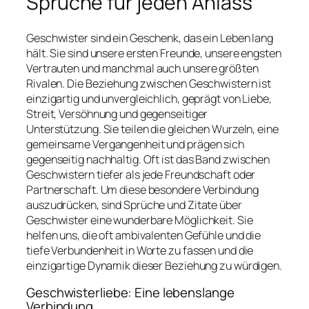
Sprüche für jeden Anlass
Geschwister sind ein Geschenk, das ein Leben lang
hält. Sie sind unsere ersten Freunde, unsere engsten
Vertrauten und manchmal auch unsere größten
Rivalen. Die Beziehung zwischen Geschwistern ist
einzigartig und unvergleichlich, geprägt von Liebe,
Streit, Versöhnung und gegenseitiger
Unterstützung. Sie teilen die gleichen Wurzeln, eine
gemeinsame Vergangenheit und prägen sich
gegenseitig nachhaltig. Oft ist das Band zwischen
Geschwistern tiefer als jede Freundschaft oder
Partnerschaft. Um diese besondere Verbindung
auszudrücken, sind Sprüche und Zitate über
Geschwister eine wunderbare Möglichkeit. Sie
helfen uns, die oft ambivalenten Gefühle und die
tiefe Verbundenheit in Worte zu fassen und die
einzigartige Dynamik dieser Beziehung zu würdigen.
Geschwisterliebe: Eine lebenslange
Verbindung