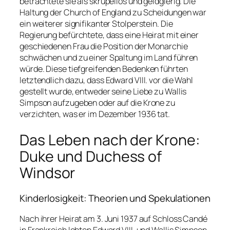
betrachtete sie als skrupellos und geldgierig. Die
Haltung der Church of England zu Scheidungen war
ein weiterer signifikanter Stolperstein. Die
Regierung befürchtete, dass eine Heirat mit einer
geschiedenen Frau die Position der Monarchie
schwächen und zu einer Spaltung im Land führen
würde. Diese tiefgreifenden Bedenken führten
letztendlich dazu, dass Edward VIII. vor die Wahl
gestellt wurde, entweder seine Liebe zu Wallis
Simpson aufzugeben oder auf die Krone zu
verzichten, was er im Dezember 1936 tat.
Das Leben nach der Krone:
Duke und Duchess of
Windsor
Kinderlosigkeit: Theorien und Spekulationen
Nach ihrer Heirat am 3. Juni 1937 auf Schloss Candé
in Frankreich lebten Edward VIII. und Wallis Simpson,