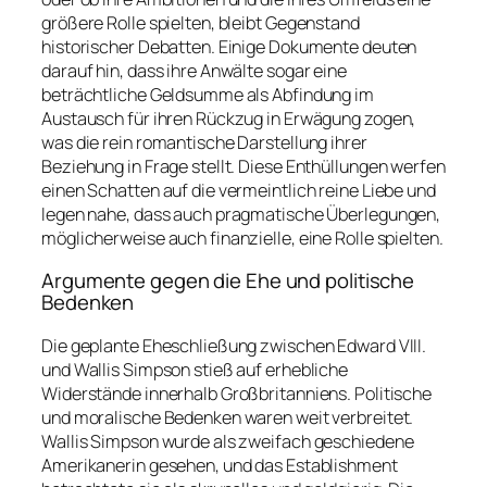
größere Rolle spielten, bleibt Gegenstand
historischer Debatten. Einige Dokumente deuten
darauf hin, dass ihre Anwälte sogar eine
beträchtliche Geldsumme als Abfindung im
Austausch für ihren Rückzug in Erwägung zogen,
was die rein romantische Darstellung ihrer
Beziehung in Frage stellt. Diese Enthüllungen werfen
einen Schatten auf die vermeintlich reine Liebe und
legen nahe, dass auch pragmatische Überlegungen,
möglicherweise auch finanzielle, eine Rolle spielten.
Argumente gegen die Ehe und politische
Bedenken
Die geplante Eheschließung zwischen Edward VIII.
und Wallis Simpson stieß auf erhebliche
Widerstände innerhalb Großbritanniens. Politische
und moralische Bedenken waren weit verbreitet.
Wallis Simpson wurde als zweifach geschiedene
Amerikanerin gesehen, und das Establishment