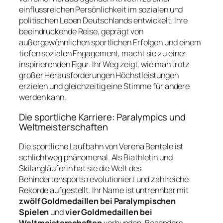
einflussreichen Persönlichkeit im sozialen und
politischen Leben Deutschlands entwickelt. Ihre
beeindruckende Reise, geprägt von
außergewöhnlichen sportlichen Erfolgen und einem
tiefen sozialen Engagement, macht sie zu einer
inspirierenden Figur. Ihr Weg zeigt, wie man trotz
großer Herausforderungen Höchstleistungen
erzielen und gleichzeitig eine Stimme für andere
werden kann.
Die sportliche Karriere: Paralympics und
Weltmeisterschaften
Die sportliche Laufbahn von Verena Bentele ist
schlichtweg phänomenal. Als Biathletin und
Skilangläuferin hat sie die Welt des
Behindertensports revolutioniert und zahlreiche
Rekorde aufgestellt. Ihr Name ist untrennbar mit
zwölf Goldmedaillen bei Paralympischen
Spielen
und
vier Goldmedaillen bei