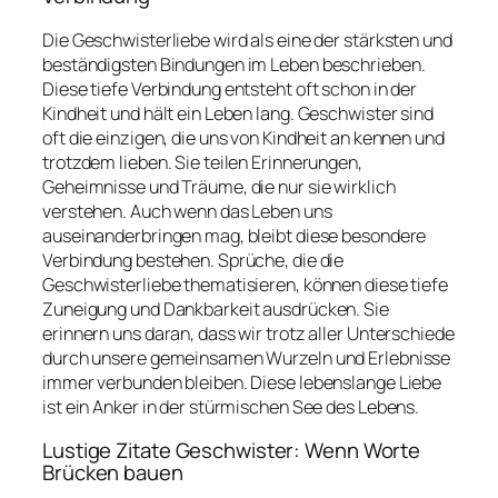
Die Geschwisterliebe wird als eine der stärksten und
beständigsten Bindungen im Leben beschrieben.
Diese tiefe Verbindung entsteht oft schon in der
Kindheit und hält ein Leben lang. Geschwister sind
oft die einzigen, die uns von Kindheit an kennen und
trotzdem lieben. Sie teilen Erinnerungen,
Geheimnisse und Träume, die nur sie wirklich
verstehen. Auch wenn das Leben uns
auseinanderbringen mag, bleibt diese besondere
Verbindung bestehen. Sprüche, die die
Geschwisterliebe thematisieren, können diese tiefe
Zuneigung und Dankbarkeit ausdrücken. Sie
erinnern uns daran, dass wir trotz aller Unterschiede
durch unsere gemeinsamen Wurzeln und Erlebnisse
immer verbunden bleiben. Diese lebenslange Liebe
ist ein Anker in der stürmischen See des Lebens.
Lustige Zitate Geschwister: Wenn Worte
Brücken bauen