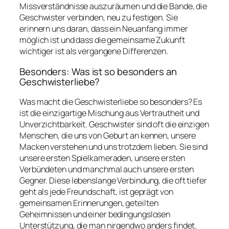
Missverständnisse auszuräumen und die Bande, die
Geschwister verbinden, neu zu festigen. Sie
erinnern uns daran, dass ein Neuanfang immer
möglich ist und dass die gemeinsame Zukunft
wichtiger ist als vergangene Differenzen.
Besonders: Was ist so besonders an
Geschwisterliebe?
Was macht die Geschwisterliebe so besonders? Es
ist die einzigartige Mischung aus Vertrautheit und
Unverzichtbarkeit. Geschwister sind oft die einzigen
Menschen, die uns von Geburt an kennen, unsere
Macken verstehen und uns trotzdem lieben. Sie sind
unsere ersten Spielkameraden, unsere ersten
Verbündeten und manchmal auch unsere ersten
Gegner. Diese lebenslange Verbindung, die oft tiefer
geht als jede Freundschaft, ist geprägt von
gemeinsamen Erinnerungen, geteilten
Geheimnissen und einer bedingungslosen
Unterstützung, die man nirgendwo anders findet.