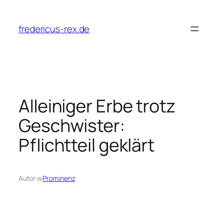
Przejdź
do
fredericus-rex.de
treści
Alleiniger Erbe trotz
Geschwister:
Pflichtteil geklärt
Autor:
w
Prominenz